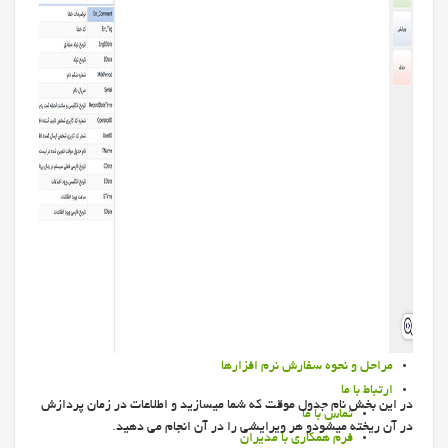
خدمات مديران
همکاری در فارم لید
دانلود فایلهای آموزشی و اطلاع رسانی نرم افزارهای مدیران
مقالات کشاورزی، دامپروری وطیور
کاتالوگ نرم افزارها
گالری تصاویر
آپدیت مدیران
نمايندگان
ليست نمايندگان
نحوه پذيرش نماينده فعال
ليست همكاران افتخاري
اسامی سرویس دهندگان تایید شده مدیران
مشتريان
ليست مشتريان
نمودار ميزان رضايت مشتري
مراحل و نحوه سفارش نرم افزارها
ارتباط با ما
در این بخش نام جدول موقت که شما میسازید و اطلاعات در زمان پردازش
تماس با ما
در آن ریخته میشودو هر ویرایشی را در آن انجام می دهید.
فرم همکاری با مدیران