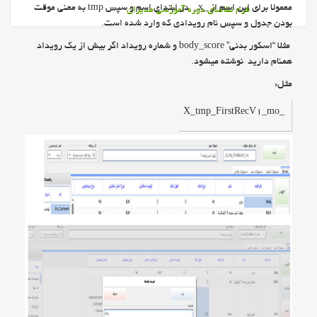
معمولا برای این اسم از _x_ در ابتدای اسم و سپس tmp به معنی موقت
فرم تقاضای دوره آموزشی مدیران
بودن جدول و سپس نام رویدادی که وارد شده است.
مثلا “اسکور بدنی” body_score و شماره رویداد اگر بیش از یک رویداد
همنام دارید نوشته میشود.
مثل:
_X_tmp_FirstRecV1_mo