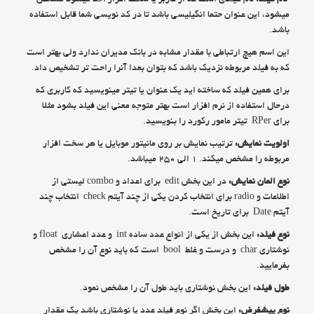
میشود، این عنوان حتما انگیلیسی باشد تا در کد نویسی شما قابل استفاده
باشد.
این اسم هیچ ارتباطی با مقدار مشابه در بانک مدیران ندارد ولی بهتر است
که به فیلد مربوطه نزدیک باشد که بتوان بعدا آنرا راحت تر تشخیص داد.
برای همین فیلد که ساخته اید یک عنوان یا تیتر مینویسید که کاربری که
درحال استفاده از نرم افزار است بهتر متوجه معنی این فیلد بشود مثلا
برای RPer تیتر مامور رکورد را بنویسید.
اولویت نمایش:
ترتیب نمایش بر روی مانیتور موبایل یا هر سخت افزار
مربوطه را مشخص میکند. ۱ الی ۲۵۰ میباشد.
نوع المان نمایش:
در این بخش edit برای اعداد و combo لیستی از
اطلاعات و radio برای انتخاب کردن یکی از چند آیتم check انتخاب چند
آیتم Date برای تاریخ است.
نوع فیلد:
این بخش از یکی از انواع عدد ساده int و عدد اعشاری float و
نوشتاری char و درست و غلط bool است که باید نوع آن را مشخص
بفرمایید.
طول فیلد:
این بخش نوشتاری باید طول آن را مشخص نمود.
نوع پیشفرض:
این بخش اگر نوع فیلد عدد یا نوشتاری باشد یک مقدار