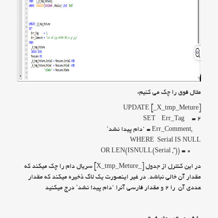
مثال فوق را چک می کنیم:
UPDATE [_X_tmp_Meture]
SET Err_Tag = ۲
,Err_Comment = ‘دام پیدا نشد’
WHERE Serial IS NULL
OR LEN(ISNULL(Serial ,”)) = ۰
در این کنترل از جدول [_X_tmp_Meture] سریال دام را چک میکند که
مقدار آن خالی نباشد. در غیر اینصورت یک لاگ ذخیره میکند که مقدار
عددی آن را ۲ و مقدار فارسی آنرا ‘دام پیدا نشد’ درج میکنید