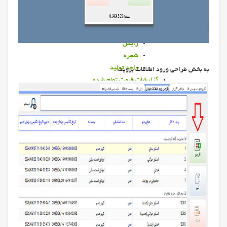
حذف
خشكي
ركورد
زايش
شجره
واحد توليد
به بخش طراحی ورود اطلاعات بروید:
گزارشات قيمت تمام شده
گزارشات سم چيني
گزارشات ورم پستان
گزارشات تغذیه دام
گزارشات قیمت تمام شده بز
مجموعه گزارشات
نرم افزار گزارش رز
نرم افزار مديريت تغذيه
نرم افزار مدیریت دام سبک
نرم افزار سم چيني
نرم افزار سوابق تركيب گله
نرم افزار كنترل ورم پستان
نرم افزار شبیه ساز رایان